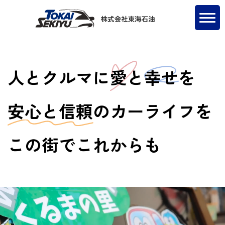
人とクルマに
愛
と
幸せ
を
安心と信頼
のカーライフを
この街でこれからも