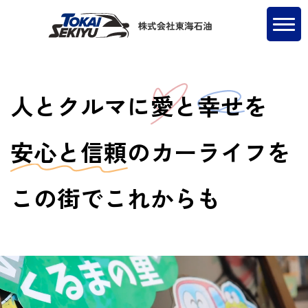
人とクルマに
愛
と
幸せ
を
安心と信頼
のカーライフを
この街でこれからも