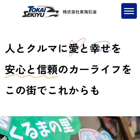
人とクルマに
愛
と
幸せ
を
安心と信頼
のカーライフを
この街でこれからも