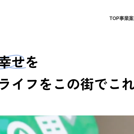
TOP
事業案
幸せ
を
ライフを
この街でこ