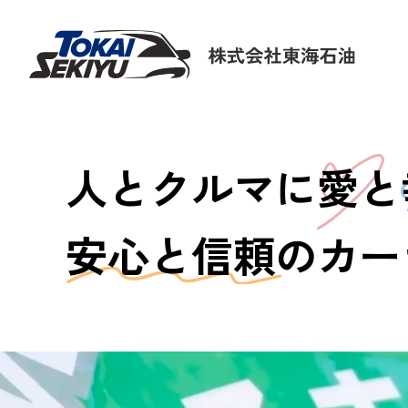
人とクルマに
愛
と
安心と信頼
のカー