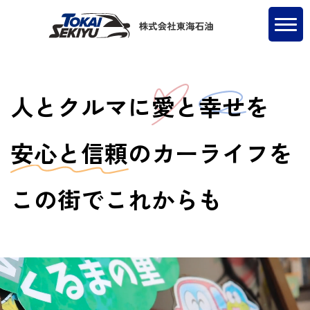
人とクルマに
愛
と
幸せ
を
安心と信頼
のカーライフを
この街でこれからも