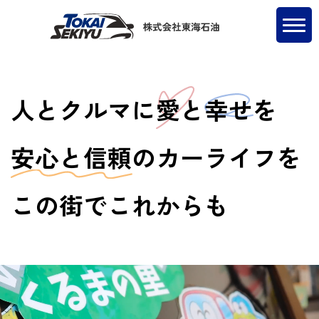
人とクルマに
愛
と
幸せ
を
安心と信頼
のカーライフを
この街でこれからも