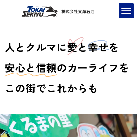
人とクルマに
愛
と
幸せ
を
安心と信頼
のカーライフを
この街でこれからも